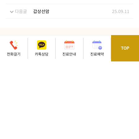
다음글
갑상선암
25.09.11
TOP
전화 연결이 원활하지 않을 경우,
카카오톡 상담을 이용
해주세요.
전화걸기
카톡상담
진료안내
진료예약
오시는길
내시경 예약
국가검진 예약
종합검진 예약
위, 대장내시경
일반 건강검진,
연령별 건강검진,
수면내시경 예약
암검진 예약
패키지 예약