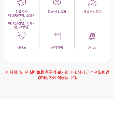
암표지자
갑상선초음파
상복부초음파
남 2종(간암, 소화기
암)
여 3종(간암, 소화기
암, 유방암)
심전도
신체계측
X-ray
※ 종합검진은
실비보험 청구가 불가
합니다. 상기 금액은
일반건
강대상자에 적용
됩니다.