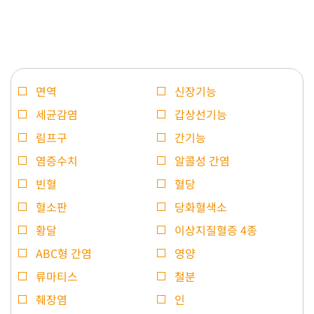
면역
신장기능
세균감염
갑상선기능
림프구
간기능
염증수치
알콜성 간염
빈혈
혈당
혈소판
당화혈색소
황달
이상지질혈증 4종
ABC형 간염
영양
류마티스
철분
췌장염
인