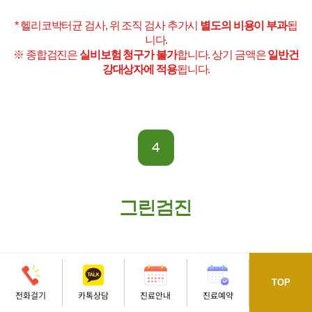
* 헬리코박터균 검사, 위 조직 검사 추가시
별도의 비용이 부과
됩
니다.
※ 종합검진은
실비보험 청구가 불가
합니다. 상기 금액은
일반건
강대상자에 적용
됩니다.
4
그린검진
58
만원
TOP
전화걸기
카톡상담
진료안내
진료예약
오시는길