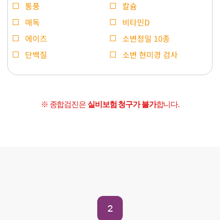
통풍
칼슘
매독
비타민D
에이즈
소변정밀 10종
단백질
소변 현미경 검사
※ 종합검진은
실비보험 청구가 불가
합니다.
2