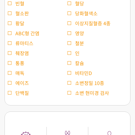
빈혈
혈당
혈소판
당화혈색소
황달
이상지질혈증 4종
ABC형 간염
영양
류마티스
철분
췌장염
인
통풍
칼슘
매독
비타민D
에이즈
소변정밀 10종
단백질
소변 현미경 검사