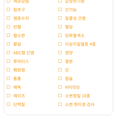
세균감염
갑상선기능
림프구
간기능
염증수치
알콜성 간염
빈혈
혈당
혈소판
당화혈색소
황달
이상지질혈증 4종
ABC형 간염
영양
류마티스
철분
췌장염
인
통풍
칼슘
매독
비타민D
에이즈
소변정밀 10종
단백질
소변 현미경 검사