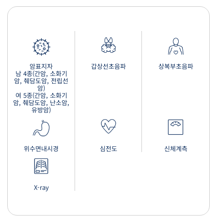
암표지자
갑상선초음파
상복부초음파
남 4종(간암, 소화기
암, 췌담도암, 전립선
암)
여 5종(간암, 소화기
암, 췌담도암, 난소암,
유방암)
위수면내시경
심전도
신체계측
X-ray