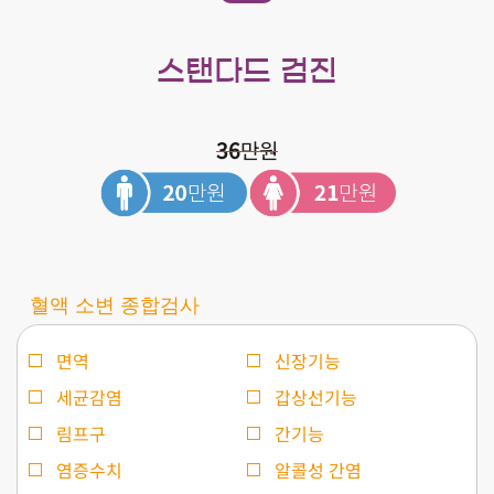
스탠다드 검진
36
만원
혈액 소변 종합검사
면역
신장기능
세균감염
갑상선기능
림프구
간기능
염증수치
알콜성 간염