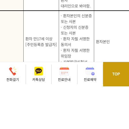
환자
대리인으로 봐야함.
· 환자본인의 신분증
또는 사본
· 신청자의 신분증
또는 사본
환자 만17세 이상
· 환자 자필 서명한
환자본인
[주민등록증 발급자]
동의서
· 환자 자필 서명한
위임장
· 사본발급신청서
[신청자 작성]
TOP
· 환자본인의 학생증
전화걸기
카톡상담
진료안내
진료예약
오시는길
· 신청자의 신분증
또는 사본
환자 만14세 이상 ~
· 환자 자필 서명한
만 17세 미만
동의서
환자본인
[주민등록증 미발급
· 환자 자필 서명한
형제, 자매, 보
자]
위임장
험회사,
· 사본발급신청서
며느리 등
[신청자 작성]