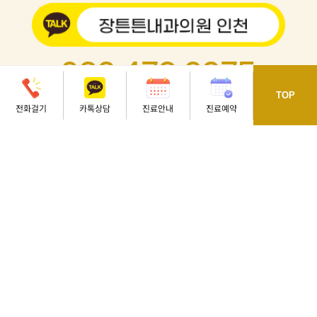
032.473.8275
TOP
인천 남동구 용천로 70 동호프라자 4, 5, 7층
전화걸기
카톡상담
진료안내
진료예약
오시는길
[석천사거리역 3번 출구, 정각초등학교 옆]
평
일
오전 08 : 30 - 오후 06 : 30
토
요
일
오전 08 : 30 - 오후 01 : 00
점심시간
오후 12 : 30 - 오후 02 : 00