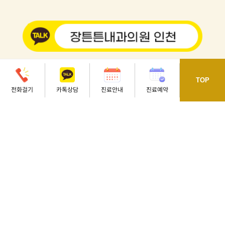
032.473.8275
TOP
전화걸기
카톡상담
진료안내
진료예약
오시는길
인천 남동구 용천로 70 동호프라자 4, 5, 7층
[석천사거리역 3번 출구, 정각초등학교 옆]
평
일
오전 08 : 30 - 오후 06 : 30
토
요
일
오전 08 : 30 - 오후 01 : 00
점심시간
오후 12 : 30 - 오후 02 : 00