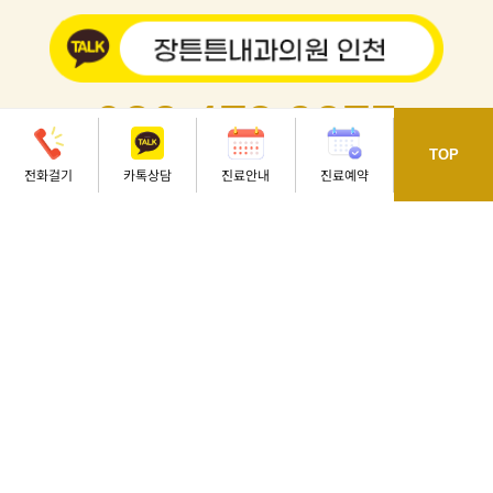
032.473.8275
TOP
인천 남동구 용천로 70 동호프라자 4, 5, 7층
전화걸기
카톡상담
진료안내
진료예약
오시는길
[석천사거리역 3번 출구, 정각초등학교 옆]
평
일
오전 08 : 30 - 오후 06 : 30
토
요
일
오전 08 : 30 - 오후 01 : 00
점심시간
오후 12 : 30 - 오후 02 : 00