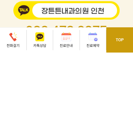
032.473.8275
TOP
인천 남동구 용천로 70 동호프라자 4, 5, 7층
전화걸기
카톡상담
진료안내
진료예약
오시는길
[석천사거리역 3번 출구, 정각초등학교 옆]
평
일
오전 08 : 30 - 오후 06 : 30
토
요
일
오전 08 : 30 - 오후 01 : 00
점심시간
오후 12 : 30 - 오후 02 : 00